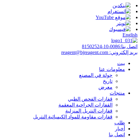
English
اتصل بنا:
0086-10-81502524
بريد إلكتروني:
reagent@bjreagent.com
بيت
معلومات عنا
جولة في المصنع
تاريخ
معرض
منتجات
قفازات الفحص الطبي
القفازات الجراحية المعقمة
قفازات النتريل المنزلية
قفازات مقاومة للمواد الكيميائية النتريل
طلب
أخبار
اتصل بنا