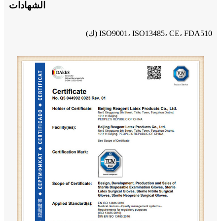
الشهادات
ISO9001، ISO13485، CE، FDA510 (ك)