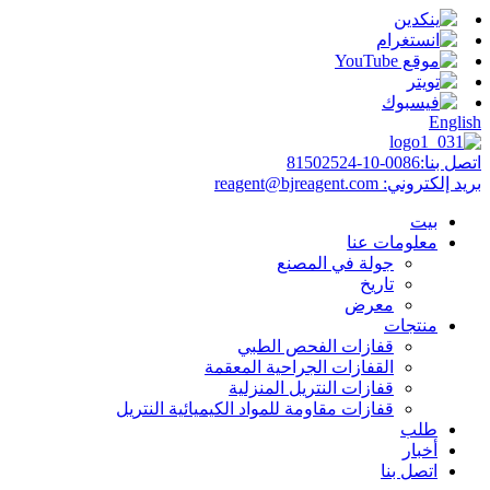
English
اتصل بنا:
0086-10-81502524
بريد إلكتروني:
reagent@bjreagent.com
بيت
معلومات عنا
جولة في المصنع
تاريخ
معرض
منتجات
قفازات الفحص الطبي
القفازات الجراحية المعقمة
قفازات النتريل المنزلية
قفازات مقاومة للمواد الكيميائية النتريل
طلب
أخبار
اتصل بنا