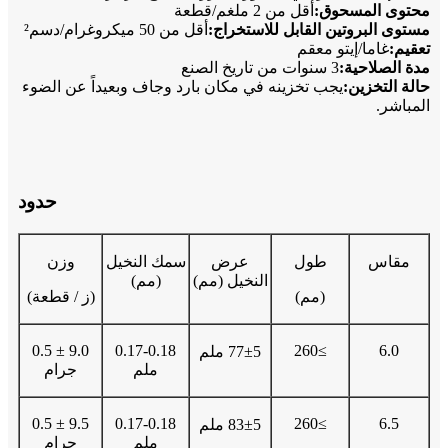
محتوى المسحوق:
أقل من 2 ملغم/قطعة
مستوى البروتين القابل للاستخراج:
أقل من 50 ميكروغرام/دسم²
تعقيم:
غاما/إيتو معقم
مدة الصلاحية:
3 سنوات من تاريخ الصنع
حالة التخزين:
يجب تخزينه في مكان بارد وجاف وبعيداً عن الضوء
المباشر.
حدود
مقاس
طول
عرض
سمك النخيل
وزن
النخيل (مم)
(مم)
(مم)
(ز / قطعة)
9.0 ± 0.5
0.17-0.18
≥260
6.0
77±5 ملم
ملم
جرام
9.5 ± 0.5
0.17-0.18
≥260
6.5
83±5 ملم
ملم
جرام