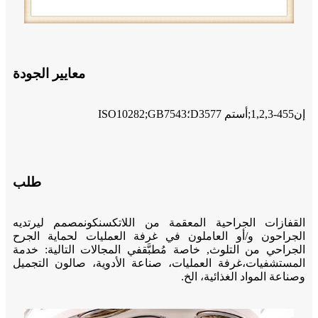
معايير الجودة
إن455-1,2,3;أستم D3577؛ISO10282;GB7543
طلب
القفازات الجراحية المعقمة من اللاتكس
نكون
مصمم ليرتديه
الجراحون و/أو العاملون في غرفة العمليات لحماية الجرح
الجراحي من التلوث
,
خاصة
مُطبَّق
في المجالات التالية: خدمة
المستشفيات،
غرفة العمليات
، صناعة الأدوية، صالون التجميل
وصناعة المواد الغذائية، الخ.