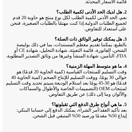
قائمة الأسعار المحدثة.
2. هل لديك الحد الأدنى لكمية الطلب؟
نعم، الحد الأدنى لكمية الطلب لكل نوع منتج هو حاوية 20 قدم
لجميع الطلبات الدولية.إذا كنت مهتمًا بالطلبات الصغيرة، فنحن
على استعداد للتفاوض.
3. هل يمكنك توفير الوثائق ذات الصلة؟
بالطبع، يمكننا تقديم معظم المستندات، بما في ذلك بوليصة
الشحن، الفاتورة، قائمة التعبئة، شهادة التحليل، شهادة CE أو
FDA، التأمين، شهادة المنشأ وغيرها من وثائق التصدير المطلوبة.
4. ما هو متوسط ​​المهلة الزمنية؟
وقت التسليم للمنتجات القياسية (كمية الحاوية 20 قدمًا) هو
حوالي 30 يومًا، ووقت التسليم للإنتاج الضخم (كمية الحاوية 40
قدمًا) هو 30-45 يومًا بعد استلام الوديعة.سيتم تحديد وقت التسليم
لمنتجات OEM (التصميمات الخاصة والأطوال والسماكات
والألوان وما إلى ذلك) عن طريق التفاوض.
5. ما هي أنواع طرق الدفع التي تقبلونها؟
بعد تأكيد العقد/أمر الشراء، يمكنك الدفع إلى حسابنا البنكي:
إيداع 50% مقدمًا ورصيد 50% المتبقي قبل الشحن.